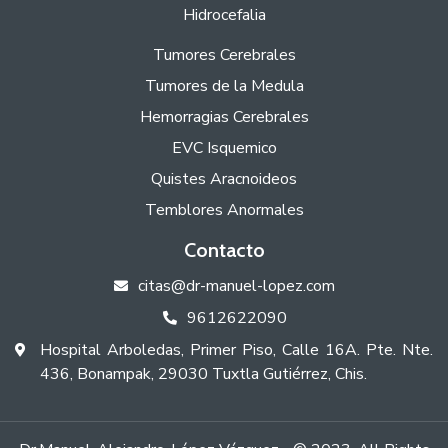
Hidrocefalia
Tumores Cerebrales
Tumores de la Medula
Hemorragias Cerebrales
EVC Isquemico
Quistes Aracnoideos
Temblores Anormales
Contacto
citas@dr-manuel-lopez.com
icon
9612622090
icon
Hospital Arboledas, Primer Piso, Calle 16A. Pte. Nte.
icon
436, Bonampak, 29030 Tuxtla Gutiérrez, Chis.